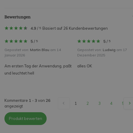
Bewertungen
4.9
/
Basiert auf 26 Kundenbewertungen
5
5
/
5
/
5
5
Gepostet von:
Martin Blau
am 14
Gepostet von:
Ludwig
am 17
Januar 2026
Dezember 2025
Am ersten Tag der Anwendung, paßt
alles OK
und leuchtet hell
Kommentare
1
-
3
von
26
1
2
3
4
5
angezeigt
Produkt bewerten