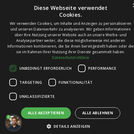
Diese Webseite verwendet
Cookies.
Wir verwenden Cookies, um Inhalte und Anzeigen zu personalisieren
und unseren Datenverkehr zu analysieren. Wir geben Informationen
über Ihre Nutzung unserer Website auch an unsere Werbe- und
© 2026 Ledleuchtendiscounter.de
Analysepartner weiter, die diese möglicherweise mit anderen
Informationen kombinieren, die Sie ihnen bereitgestellt haben oder die
sie im Rahmen Ihrer Nutzung ihrer Dienste gesammelt haben.
Datenschutzrichtlinie
Wir haben eine
UNBEDINGT ERFORDERLICH
PERFORMANCE
Bewertung von
4,7
4,7 / 5
auf
TARGETING
FUNKTIONALITÄT
Trusted Shops
UNKLASSIFIZIERTE
ALLE AKZEPTIEREN
ALLE ABLEHNEN
1
DETAILS ANZEIGEN