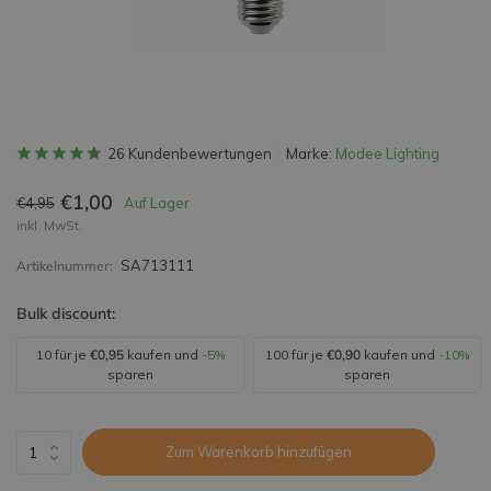
26 Kundenbewertungen
Marke:
Modee Lighting
€1,00
€4,95
Auf Lager
inkl. MwSt.
SA713111
Artikelnummer:
Bulk discount:
10 für je
€0,95
kaufen und
-5%
100 für je
€0,90
kaufen und
-10%
sparen
sparen
Zum Warenkorb hinzufügen