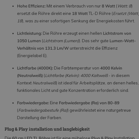
Hohe Effizienz:
Mit einem Verbrauch von nur
8 Watt
(
Watt: 8
)
ersetzt die Röhre direkt eine
18 Watt
TL-D Röhre (
Ersetzt (Watt)
18
), was zu einer sofortigen Senkung der Energiekosten führt.
Lichtleistung:
Die Röhre erzeugt einen hellen
Lichtstrom von
1050 Lumen
(
Lichtstrom (Lumen)
). Das sehr gute
Lumen-Watt-
Verhältnis von 131.3 Lm/W
unterstreicht die Effizienz
(Energielabel E).
Lichtfarbe (4000K):
Die Farbtemperatur von
4000 Kelvin
(Neutralweiß)
(
Lichtfarbe (Kelvin): 4000 Kaltweiß
- in diesem
Kontext
Neutralweiß
) ist ideal für Arbeitsplätze, an denen helles,
funktionales Licht und gute Konzentration erforderlich sind.
Farbwiedergabe:
Eine
Farbwiedergabe (Ra) von 80-89
(
Farbwiedergabestufe (Ra)
) gewährleistet eine naturgetreue
Darstellung der Farben.
Plug & Play installation und langlebigkeit
Die
60 cm LED TL Röhre
ist für eine mühelose
Plug & Play
Installation