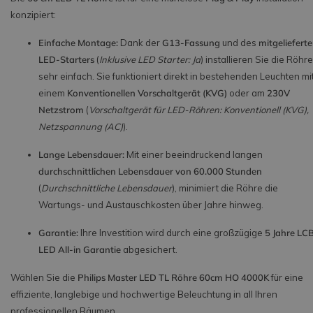
konzipiert:
Einfache Montage:
Dank der
G13-Fassung
und des
mitgeliefert
LED-Starters
(
Inklusive LED Starter: Ja
) installieren Sie die Röhre
sehr einfach. Sie funktioniert direkt in bestehenden Leuchten mi
einem
Konventionellen Vorschaltgerät (KVG)
oder am
230V
Netzstrom
(
Vorschaltgerät für LED-Röhren: Konventionell (KVG),
Netzspannung (AC)
).
Lange Lebensdauer:
Mit einer beeindruckend langen
durchschnittlichen Lebensdauer von 60.000 Stunden
(
Durchschnittliche Lebensdauer
), minimiert die Röhre die
Wartungs- und Austauschkosten über Jahre hinweg.
Garantie:
Ihre Investition wird durch eine großzügige
5 Jahre LC
LED All-in Garantie
abgesichert.
Wählen Sie die
Philips Master LED TL Röhre 60cm HO 4000K
für eine
effiziente, langlebige und hochwertige Beleuchtung in all Ihren
professionellen Räumen.