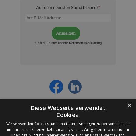
Auf dem neuesten Stand bleiben?
*
Anmelden
*Lesen Sie hier unsere Datenschutzerklärung
Jetzt anmelden und ab sofort:
- Über alle Rabattaktionen informiert werden
- Personalisierte Angebote erhalten
- Alles über die neuesten Entwicklungen
erfahren
×
Diese Webseite verwendet
Cookies.
Wir verwenden Cookies, um Inhalte und Anzeigen zu personalisieren
und unseren Datenverkehr zu analysieren. Wir geben Informationen
über Ihre Nutzung unserer Website auch an unsere Werbe- und